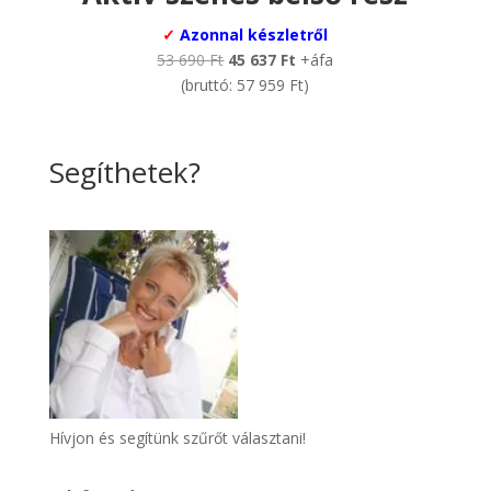
✓
Azonnal készletről
Original
Current
53 690
Ft
45 637
Ft
+áfa
price
price
(bruttó:
57 959
Ft
)
was:
is:
53
45
690 Ft.
637 Ft.
Segíthetek?
Hívjon és segítünk szűrőt választani!