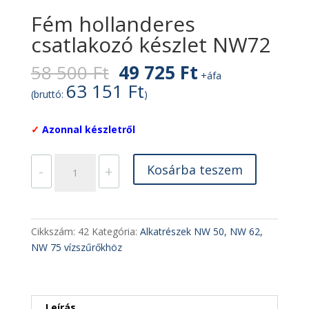
Fém hollanderes
csatlakozó készlet NW72
Original
Current
58 500
Ft
49 725
Ft
+áfa
price
price
63 151
Ft
(bruttó:
)
was:
is:
58
49
✓
Azonnal készletről
500 Ft.
725 Ft.
Fém
Kosárba teszem
-
+
hollanderes
csatlakozó
készlet
NW72
Cikkszám:
42
Kategória:
Alkatrészek NW 50, NW 62,
mennyiség
NW 75 vízszűrőkhöz
Leírás