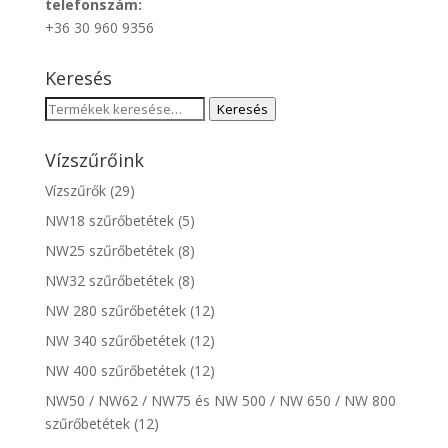
telefonszám:
+36 30 960 9356
Keresés
Keresés
Keresés
a
következőre:
Vízszűrőink
Vízszűrők
(29)
NW18 szűrőbetétek
(5)
NW25 szűrőbetétek
(8)
NW32 szűrőbetétek
(8)
NW 280 szűrőbetétek
(12)
NW 340 szűrőbetétek
(12)
NW 400 szűrőbetétek
(12)
NW50 / NW62 / NW75 és NW 500 / NW 650 / NW 800
szűrőbetétek
(12)