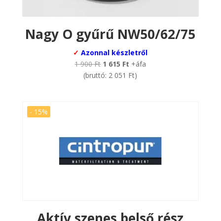
Nagy O gyűrű NW50/62/75
✓
Azonnal készletről
Original
Current
1 900
Ft
1 615
Ft
+áfa
price
price
(bruttó:
2 051
Ft
)
was:
is:
1
1
900 Ft.
615 Ft.
- 15%
Aktív szenes belső rész