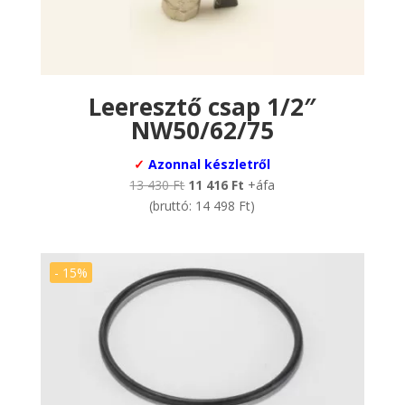
Leeresztő csap 1/2″
NW50/62/75
✓
Azonnal készletről
Original
Current
13 430
Ft
11 416
Ft
+áfa
price
price
(bruttó:
14 498
Ft
)
was:
is:
13
11
430 Ft.
416 Ft.
- 15%