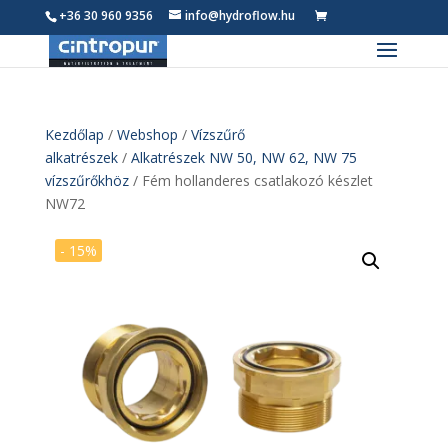
+36 30 960 9356
info@hydroflow.hu
0
Termék
Kezdőlap
/
Webshop
/
Vízszűrő
alkatrészek
/
Alkatrészek NW 50, NW 62, NW 75
vízszűrőkhöz
/ Fém hollanderes csatlakozó készlet
NW72
- 15%