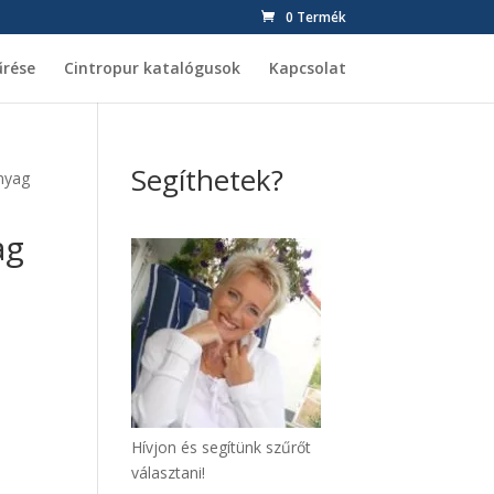
0 Termék
űrése
Cintropur katalógusok
Kapcsolat
Segíthetek?
nyag
ag
Hívjon és segítünk szűrőt
választani!