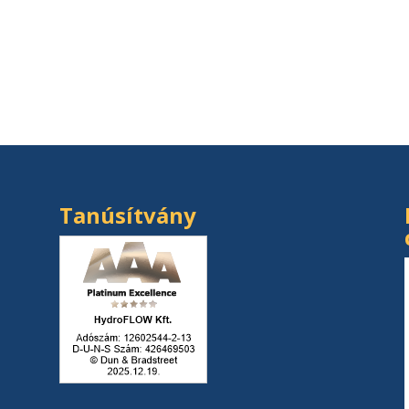
Tanúsítvány