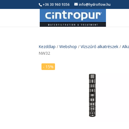
+36 30 960 9356
info@hydroflow.hu
Kezdőlap
/
Webshop
/
Vízszűrő alkatrészek
/
Alk
NW32
- 15%