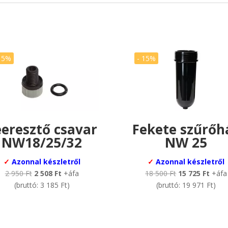
15%
- 15%
eeresztő csavar
Fekete szűrőh
NW18/25/32
NW 25
✓
Azonnal készletről
✓
Azonnal készletről
Original
Current
Original
Curre
2 950
Ft
2 508
Ft
+áfa
18 500
Ft
15 725
Ft
+áfa
price
price
price
price
(bruttó:
3 185
Ft
)
(bruttó:
19 971
Ft
)
was:
is:
was:
is:
2
2
18
15
950 Ft.
508 Ft.
500 Ft.
725 F