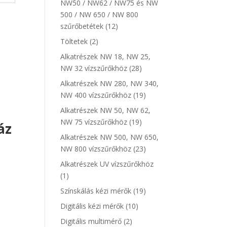
NW50 / NW62 / NW75 és NW
500 / NW 650 / NW 800
szűrőbetétek
(12)
Töltetek
(2)
Alkatrészek NW 18, NW 25,
NW 32 vízszűrőkhöz
(28)
Alkatrészek NW 280, NW 340,
NW 400 vízszűrőkhöz
(19)
Alkatrészek NW 50, NW 62,
NW 75 vízszűrőkhöz
(19)
áz
Alkatrészek NW 500, NW 650,
NW 800 vízszűrőkhöz
(23)
Alkatrészek UV vízszűrőkhöz
nt
(1)
Színskálás kézi mérők
(19)
Digitális kézi mérők
(10)
t.
Digitális multimérő
(2)