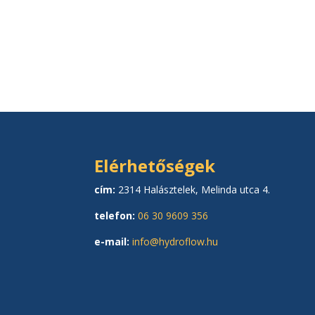
Elérhetőségek
cím:
2314 Halásztelek, Melinda utca 4.
telefon:
06 30 9609 356
e-mail:
info@hydroflow.hu