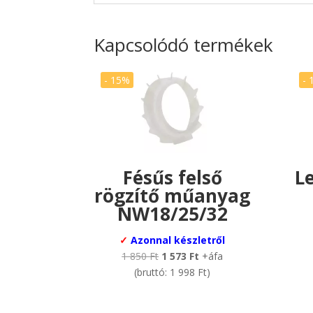
Kapcsolódó termékek
- 15%
- 
Fésűs felső
L
rögzítő műanyag
NW18/25/32
✓
Azonnal készletről
Original
Current
1 850
Ft
1 573
Ft
+áfa
price
price
(bruttó:
1 998
Ft
)
was:
is:
1
1