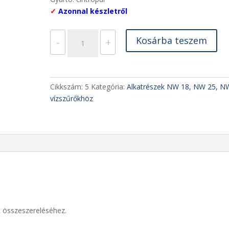
✓
Azonnal készletről
Szűrőbetét
Kosárba teszem
-
+
tartó
műanyag
NW32
mennyiség
Cikkszám:
5
Kategória:
Alkatrészek NW 18, NW 25, N
vízszűrőkhöz
at összeszereléséhez.