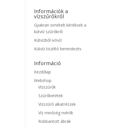
Információk a
vízszűrőkről
Gyakran ismételt kérdések a
kútvíz szűrőkről
Kútvízből ivóvíz
Kútvíz tisztító berendezés
Információ
Kezdőlap
Webshop
Vízszűrők
Szűrőbetétek
Vízszűrő alkatrészek
Víz minőség mérők
Robbantott ábrák