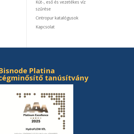
Kút-, eső és vezetékes víz
szűrése
Cintropur katalógusok
Kapcsolat
Bisnode Platina
cégminősítő tanúsítvány