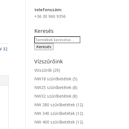
telefonszám:
+36 30 960 9356
Keresés
Keresés
a
Keresés
W 32
következőre:
Vízszűrőink
Vízszűrők
(29)
NW18 szűrőbetétek
(5)
NW25 szűrőbetétek
(8)
NW32 szűrőbetétek
(8)
NW 280 szűrőbetétek
(12)
NW 340 szűrőbetétek
(12)
NW 400 szűrőbetétek
(12)