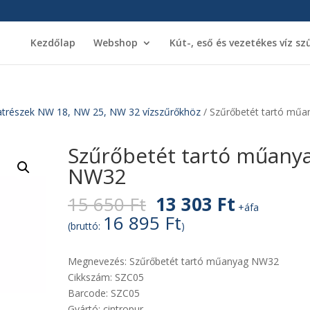
Kezdőlap
Webshop
Kút-, eső és vezetékes víz sz
atrészek NW 18, NW 25, NW 32 vízszűrőkhöz
/ Szűrőbetét tartó műa
Szűrőbetét tartó műany
NW32
Original
Current
15 650
Ft
13 303
Ft
+áfa
price
price
16 895
Ft
(bruttó:
)
was:
is:
15
13
Megnevezés:
Szűrőbetét tartó műanyag NW32
650 Ft.
303 Ft.
Cikkszám:
SZC05
Barcode:
SZC05
Gyártó:
cintropur