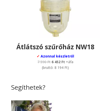
Átlátszó szűrőház NW18
✓
Azonnal készletről
Original
Current
7 590
Ft
6 452
Ft
+áfa
price
price
(bruttó:
8 194
Ft
)
was:
is:
7
6
590 Ft.
452 Ft.
Segíthetek?