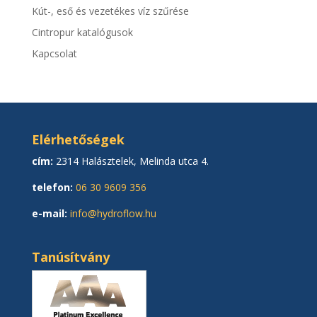
Kút-, eső és vezetékes víz szűrése
Cintropur katalógusok
Kapcsolat
Elérhetőségek
cím:
2314 Halásztelek, Melinda utca 4.
telefon:
06 30 9609 356
e-mail:
info@hydroflow.hu
Tanúsítvány