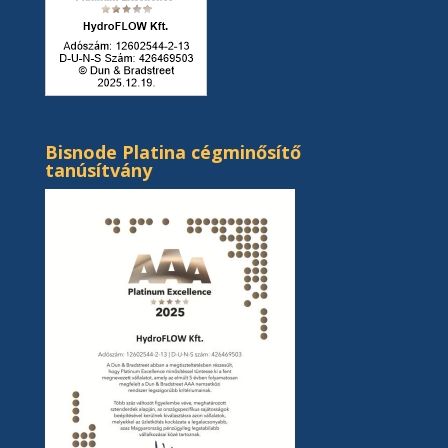
Bisnode Platina cégminősítő
tanúsítvány