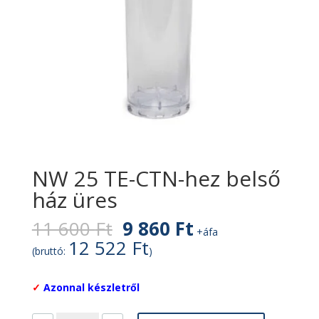
NW 25 TE-CTN-hez belső
ház üres
Original
Current
11 600
Ft
9 860
Ft
+áfa
price
price
12 522
Ft
(bruttó:
)
was:
is:
11
9
✓
Azonnal készletről
600 Ft.
860 Ft.