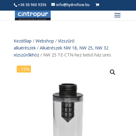
+36 30 960 9356
info@hydroflow.hu
0
Termék
Kezdőlap
/
Webshop
/
Vízszűrő
alkatrészek
/
Alkatrészek NW 18, NW 25, NW 32
vízszűrőkhöz
/ NW 25 TE-CTN-hez belső ház üres
- 15%