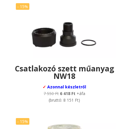
850 Ft.
823 Ft.
- 15%
Csatlakozó szett műanyag
NW18
✓
Azonnal készletről
Original
Current
7 550
Ft
6 418
Ft
+áfa
price
price
(bruttó:
8 151
Ft
)
was:
is:
7
6
550 Ft.
418 Ft.
- 15%