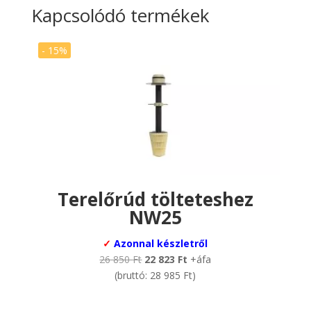
Kapcsolódó termékek
- 15%
Terelőrúd tölteteshez
NW25
✓
Azonnal készletről
Original
Current
26 850
Ft
22 823
Ft
+áfa
price
price
(bruttó:
28 985
Ft
)
was:
is:
26
22