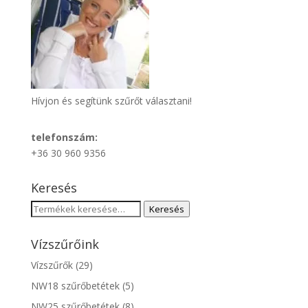
Hívjon és segítünk szűrőt választani!
telefonszám:
+36 30 960 9356
Keresés
Keresés
Keresés
a
következőre:
Vízszűrőink
Vízszűrők
(29)
NW18 szűrőbetétek
(5)
NW25 szűrőbetétek
(8)