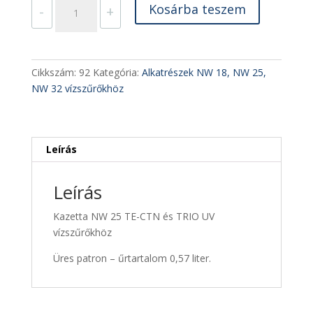
NW
Kosárba teszem
-
+
25
TE-
CTN-
hez
Cikkszám:
92
Kategória:
Alkatrészek NW 18, NW 25,
belső
NW 32 vízszűrőkhöz
ház
üres
mennyiség
Leírás
Leírás
Kazetta NW 25 TE-CTN és TRIO UV
vízszűrőkhöz
Üres patron – űrtartalom 0,57 liter.