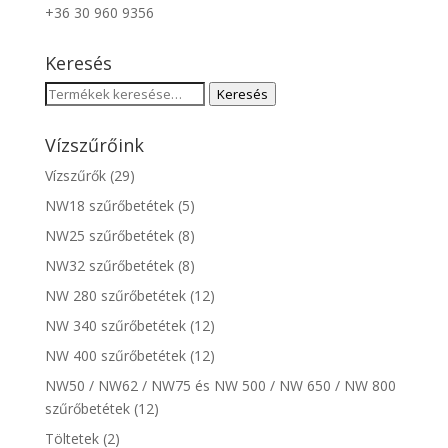
+36 30 960 9356
Keresés
Keresés
Keresés
a
következőre:
Vízszűrőink
Vízszűrők
(29)
NW18 szűrőbetétek
(5)
NW25 szűrőbetétek
(8)
NW32 szűrőbetétek
(8)
NW 280 szűrőbetétek
(12)
NW 340 szűrőbetétek
(12)
NW 400 szűrőbetétek
(12)
NW50 / NW62 / NW75 és NW 500 / NW 650 / NW 800
szűrőbetétek
(12)
Töltetek
(2)