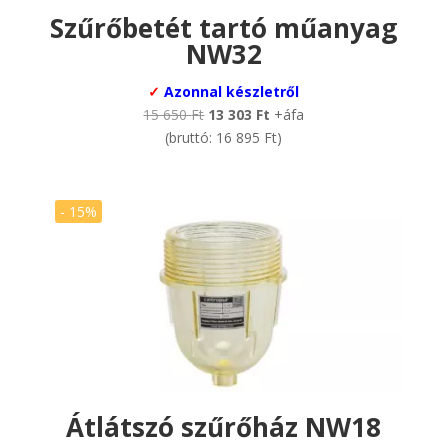
Szűrőbetét tartó műanyag
NW32
✓
Azonnal készletről
Original
Current
15 650
Ft
13 303
Ft
+áfa
price
price
(bruttó:
16 895
Ft
)
was:
is:
15
13
650 Ft.
303 Ft.
- 15%
Átlátszó szűrőház NW18