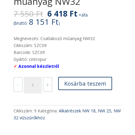
műanyag NW32
Original
Current
7 550
Ft
6 418
Ft
+áfa
price
price
8 151
Ft
(bruttó:
)
was:
is:
7
6
Megnevezés:
Csatlakozó műanyag NW32
550 Ft.
418 Ft.
Cikkszám:
SZC09
Barcode:
SZC09
Gyártó:
cintropur
✓
Azonnal készletről
Csatlakozó
Kosárba teszem
-
+
szett
műanyag
NW32
mennyiség
Cikkszám:
9
Kategória:
Alkatrészek NW 18, NW 25, NW
32 vízszűrőkhöz