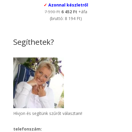
✓
Azonnal készletről
Original
Current
7 590
Ft
6 452
Ft
+áfa
price
price
(bruttó:
8 194
Ft
)
was:
is:
7
6
590 Ft.
452 Ft.
Segíthetek?
Hívjon és segítünk szűrőt választani!
telefonszám: