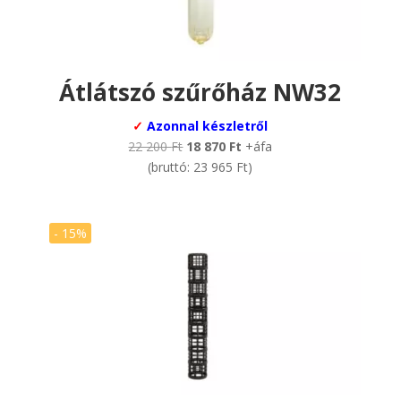
Átlátszó szűrőház NW32
✓
Azonnal készletről
Original
Current
22 200
Ft
18 870
Ft
+áfa
price
price
(bruttó:
23 965
Ft
)
was:
is:
22
18
200 Ft.
870 Ft.
- 15%