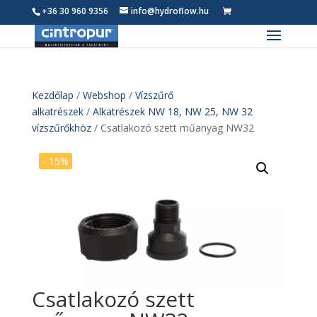
+36 30 960 9356
info@hydroflow.hu
0
Termék
Kezdőlap
/
Webshop
/
Vízszűrő
alkatrészek
/
Alkatrészek NW 18, NW 25, NW 32
vízszűrőkhöz
/ Csatlakozó szett műanyag NW32
- 15%
Csatlakozó szett