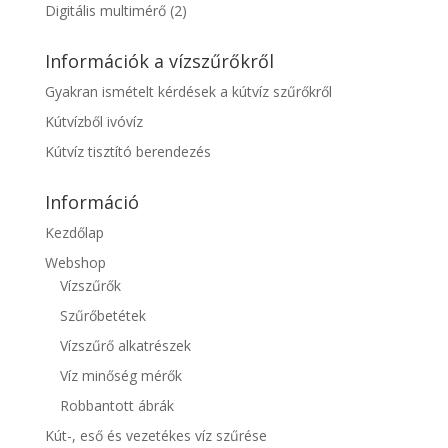
Digitális multimérő
(2)
Információk a vízszűrőkről
Gyakran ismételt kérdések a kútvíz szűrőkről
Kútvízből ivóvíz
Kútvíz tisztító berendezés
Információ
Kezdőlap
Webshop
Vízszűrők
Szűrőbetétek
Vízszűrő alkatrészek
Víz minőség mérők
Robbantott ábrák
Kút-, eső és vezetékes víz szűrése