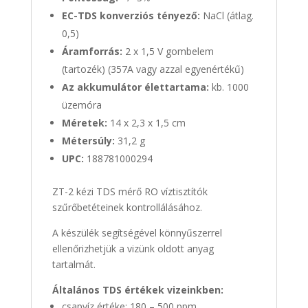
EC-TDS konverziós tényező:
NaCl (átlag.
0,5)
Áramforrás:
2 x 1,5 V gombelem
(tartozék) (357A vagy azzal egyenértékű)
Az akkumulátor élettartama:
kb. 1000
üzemóra
Méretek:
14 x 2,3 x 1,5 cm
Métersúly:
31,2 g
UPC:
188781000294
ZT-2 kézi TDS mérő RO víztisztítók
szűrőbetéteinek kontrollálásához.
A készülék segítségével könnyűszerrel
ellenőrizhetjük a vizünk oldott anyag
tartalmát.
Általános TDS értékek vizeinkben:
csapvíz értéke: 180 – 500 ppm