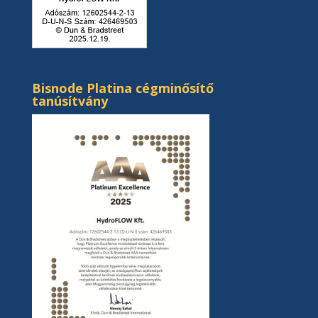
Bisnode Platina cégminősítő
tanúsítvány