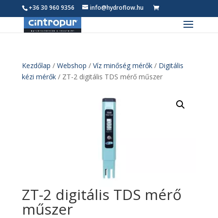
+36 30 960 9356
info@hydroflow.hu
0
Termék
Kezdőlap
/
Webshop
/
Víz minőség mérők
/
Digitális
kézi mérők
/ ZT-2 digitális TDS mérő műszer
ZT-2 digitális TDS mérő
műszer