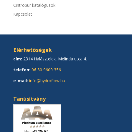
Cintropur katalógusok
Kapcsolat
Elérhetőségek
cím:
2314 Halásztelek, Melinda utca 4.
telefon:
06 30 9609 356
e-mail:
info@hydroflow.hu
Tanúsítvány