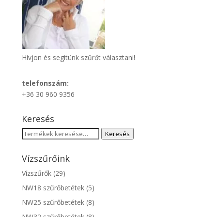
Hívjon és segítünk szűrőt választani!
telefonszám:
+36 30 960 9356
Keresés
Keresés
Keresés
a
következőre:
Vízszűrőink
Vízszűrők
(29)
NW18 szűrőbetétek
(5)
NW25 szűrőbetétek
(8)
NW32 szűrőbetétek
(8)