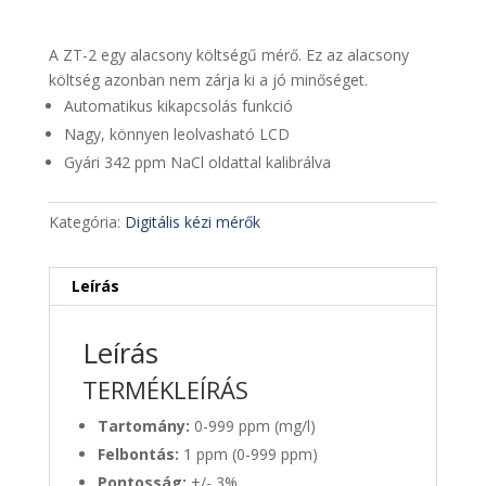
A ZT-2 egy alacsony költségű mérő. Ez az alacsony
költség azonban nem zárja ki a jó minőséget.
Automatikus kikapcsolás funkció
Nagy, könnyen leolvasható LCD
Gyári 342 ppm NaCl oldattal kalibrálva
Kategória:
Digitális kézi mérők
Leírás
Leírás
TERMÉKLEÍRÁS
Tartomány:
0-999 ppm (mg/l)
Felbontás:
1 ppm (0-999 ppm)
Pontosság:
+/- 3%