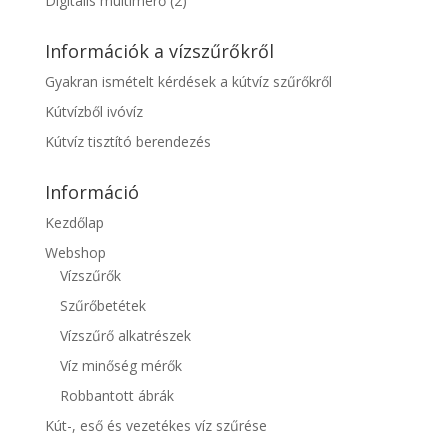
Digitális multimérő
(2)
Információk a vízszűrőkről
Gyakran ismételt kérdések a kútvíz szűrőkről
Kútvízből ivóvíz
Kútvíz tisztító berendezés
Információ
Kezdőlap
Webshop
Vízszűrők
Szűrőbetétek
Vízszűrő alkatrészek
Víz minőség mérők
Robbantott ábrák
Kút-, eső és vezetékes víz szűrése