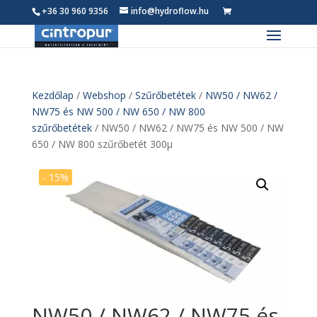
+36 30 960 9356
info@hydroflow.hu
0
Termék
Kezdőlap
/
Webshop
/
Szűrőbetétek
/
NW50 / NW62 /
NW75 és NW 500 / NW 650 / NW 800
szűrőbetétek
/ NW50 / NW62 / NW75 és NW 500 / NW
650 / NW 800 szűrőbetét 300µ
- 15%
NW50 / NW62 / NW75 és