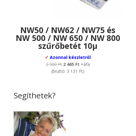
NW50 / NW62 / NW75 és
NW 500 / NW 650 / NW 800
szűrőbetét 10µ
✓
Azonnal készletről
Original
Current
2 900
Ft
2 465
Ft
+áfa
price
price
(bruttó:
3 131
Ft
)
was:
is:
2
2
900 Ft.
465 Ft.
Segíthetek?