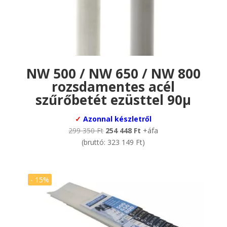
NW 500 / NW 650 / NW 800
rozsdamentes acél
szűrőbetét ezüsttel 90µ
✓
Azonnal készletről
Original
Current
299 350
Ft
254 448
Ft
+áfa
price
price
(bruttó:
323 149
Ft
)
was:
is:
299
254
350 Ft.
448 Ft.
- 15%