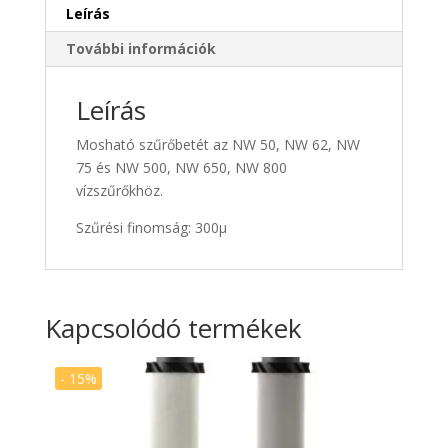
NW
Leírás
650
További információk
/
NW
800
Leírás
szűrőbetét
Mosható szűrőbetét az NW 50, NW 62, NW
300µ
75 és NW 500, NW 650, NW 800
mennyiség
vízszűrőkhöz.
Szűrési finomság: 300µ
Kapcsolódó termékek
- 15%