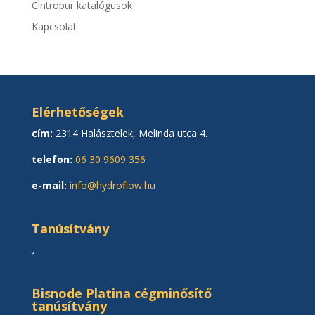
Cintropur katalógusok
Kapcsolat
Elérhetőségek
cím:
2314 Halásztelek, Melinda utca 4.
telefon:
06 30 9609 356
e-mail:
info@hydroflow.hu
Tanúsítvány
Bisnode Platina cégminősítő
tanúsítvány