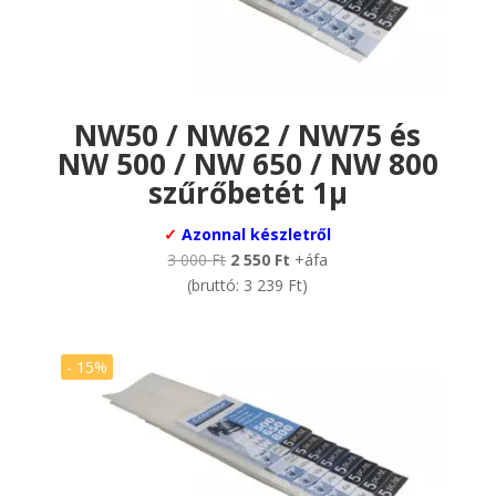
NW50 / NW62 / NW75 és
NW 500 / NW 650 / NW 800
szűrőbetét 1µ
✓
Azonnal készletről
Original
Current
3 000
Ft
2 550
Ft
+áfa
price
price
(bruttó:
3 239
Ft
)
was:
is:
3
2
000 Ft.
550 Ft.
- 15%