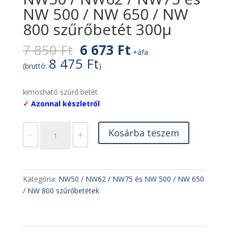
NW 500 / NW 650 / NW
800 szűrőbetét 300µ
Original
Current
7 850
Ft
6 673
Ft
+áfa
price
price
8 475
Ft
(bruttó:
)
was:
is:
7
6
kimosható szűrő betét
850 Ft.
673 Ft.
✓
Azonnal készletről
NW50
Kosárba teszem
-
+
/
NW62
/
NW75
Kategória:
NW50 / NW62 / NW75 és NW 500 / NW 650
és
/ NW 800 szűrőbetétek
NW
500
/