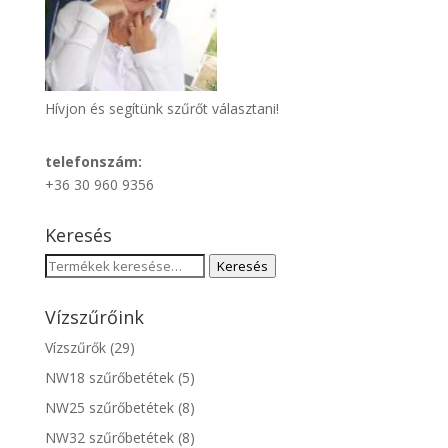
Hívjon és segítünk szűrőt választani!
telefonszám:
+36 30 960 9356
Keresés
Keresés
Keresés
a
következőre:
Vízszűrőink
Vízszűrők
(29)
NW18 szűrőbetétek
(5)
NW25 szűrőbetétek
(8)
NW32 szűrőbetétek
(8)