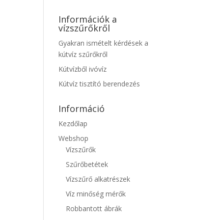
Információk a
vízszűrőkről
Gyakran ismételt kérdések a
kútvíz szűrőkről
Kútvízből ivóvíz
Kútvíz tisztító berendezés
Információ
Kezdőlap
Webshop
Vízszűrők
Szűrőbetétek
Vízszűrő alkatrészek
Víz minőség mérők
Robbantott ábrák