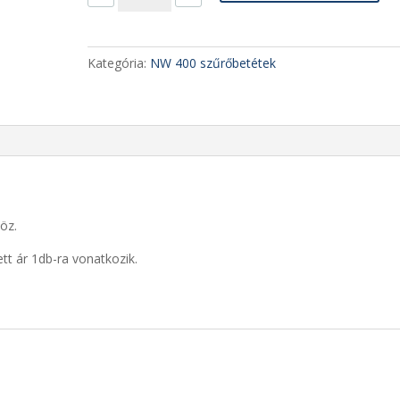
25µ
mennyiség
Kategória:
NW 400 szűrőbetétek
öz.
ett ár 1db-ra vonatkozik.