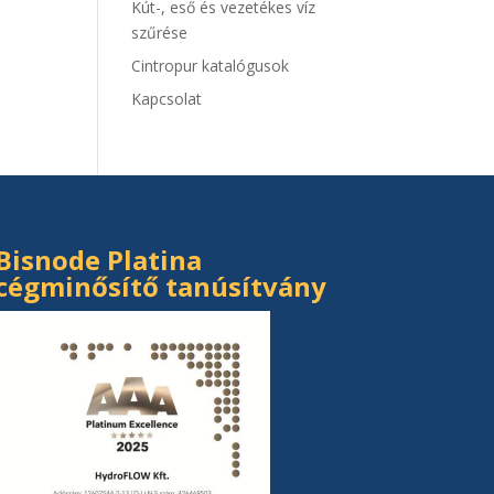
Kút-, eső és vezetékes víz
szűrése
Cintropur katalógusok
Kapcsolat
Bisnode Platina
cégminősítő tanúsítvány