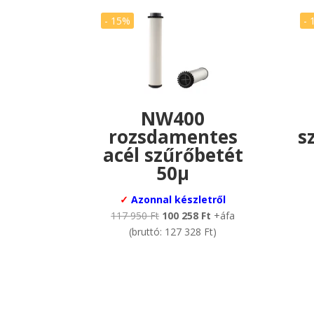
- 15%
- 
NW400
rozsdamentes
s
acél szűrőbetét
50µ
✓
Azonnal készletről
Original
Current
117 950
Ft
100 258
Ft
+áfa
price
price
(bruttó:
127 328
Ft
)
was:
is:
117
100
950 Ft.
258 Ft.