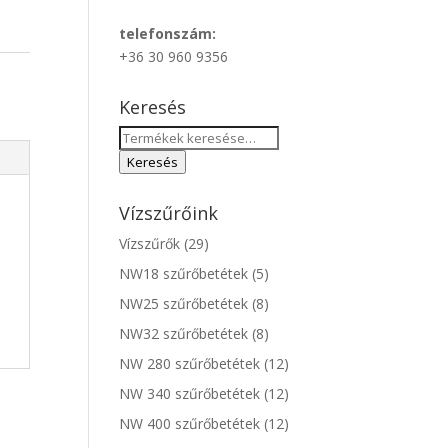
telefonszám:
+36 30 960 9356
Keresés
Keresés
a
Keresés
következőre:
Vízszűrőink
Vízszűrők
(29)
NW18 szűrőbetétek
(5)
NW25 szűrőbetétek
(8)
NW32 szűrőbetétek
(8)
NW 280 szűrőbetétek
(12)
NW 340 szűrőbetétek
(12)
NW 400 szűrőbetétek
(12)