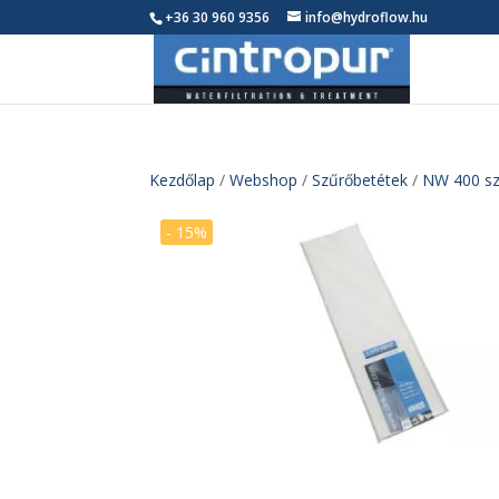
+36 30 960 9356
info@hydroflow.hu
Kezdőlap
/
Webshop
/
Szűrőbetétek
/
NW 400 sz
- 15%