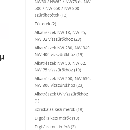
NW50 / NW62 / NW75 és NW
500 / NW 650 / NW 800
szűrőbetétek
(12)
Töltetek
(2)
Alkatrészek NW 18, NW 25,
NW 32 vízszűrőkhöz
(28)
Alkatrészek NW 280, NW 340,
0µ
NW 400 vízszűrőkhöz
(19)
Alkatrészek NW 50, NW 62,
NW 75 vízszűrőkhöz
(19)
t
Alkatrészek NW 500, NW 650,
NW 800 vízszűrőkhöz
(23)
Alkatrészek UV vízszűrőkhöz
(1)
Színskálás kézi mérők
(19)
Digitális kézi mérők
(10)
Digitális multimérő
(2)