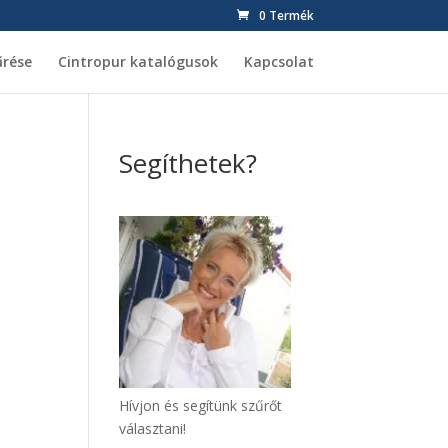
0 Termék
űrése
Cintropur katalógusok
Kapcsolat
Segíthetek?
Hívjon és segítünk szűrőt
választani!