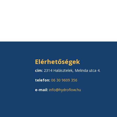
Elérhetőségek
cím:
2314 Halásztelek, Melinda utca 4.
telefon:
06 30 9609 356
e-mail:
info@hydroflow.hu