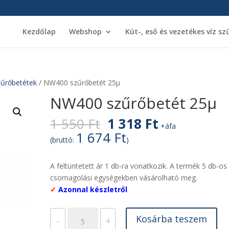
Kezdőlap
Webshop
Kút-, eső és vezetékes víz sz
űrőbetétek
/ NW400 szűrőbetét 25µ
NW400 szűrőbetét 25µ
Original
Current
1 550
Ft
1 318
Ft
+áfa
price
price
1 674
Ft
(bruttó:
)
was:
is:
1
1
A feltüntetett ár 1 db-ra vonatkozik. A termék 5 db-os
550 Ft.
318 Ft.
csomagolási egységekben vásárolható meg.
✓
Azonnal készletről
NW400
Kosárba teszem
-
+
szűrőbetét